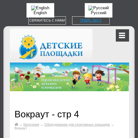
English
Русский
СВЯЖИТЕСЬ С НАМИ
ПРАЙС ЛИСТ
Вокраут - стр 4
→
Категория
→
Оборудование для спортивных площадок
→
Вокраут