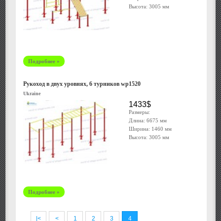
Высота: 3005 мм
Подробнее »
Рукоход в двух уровнях, 6 турников wp1520
Ukraine
1433$
Размеры:
Длина: 6675 мм
Ширина: 1460 мм
Высота: 3005 мм
Подробнее »
|<
<
1
2
3
4