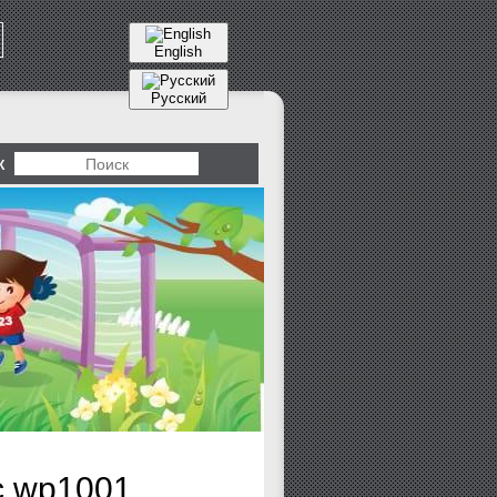
English
Русский
К
с wp1001