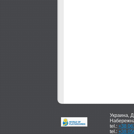
Украина, Д
Набережна
tel.:
+38 06
tel.:
+38 05