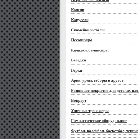
Качели
Карусели
Скамейки и столы
Песочницы
Качалки, балансиры
Беседки
Горки
Арки, урны, заборы и другое
Резиновое покрытие для детских пл
Вокраут
Уличные тренажеры
Гимнастическое оборудование
Футбол, волейбол, баскетбол, теннис