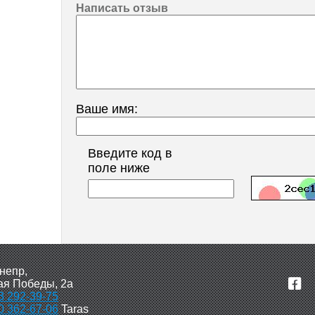
Написать отзыв
Ваше имя:
Введите код в
поле ниже
непр,
я Победы, 2а
3 292-39-75
0 362-67-06
Taras