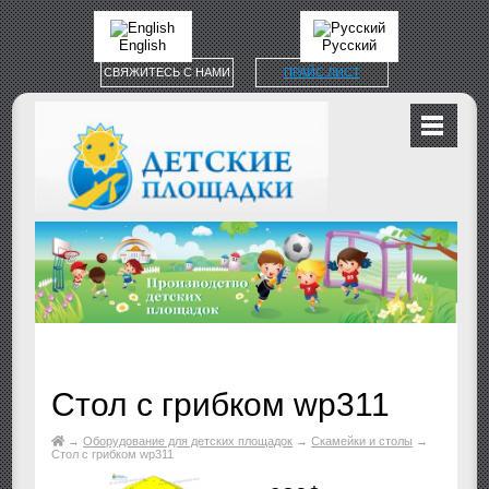
English
Русский
СВЯЖИТЕСЬ С НАМИ
ПРАЙС ЛИСТ
Стол с грибком wp311
→
Оборудование для детских площадок
→
Скамейки и столы
→
Стол с грибком wp311