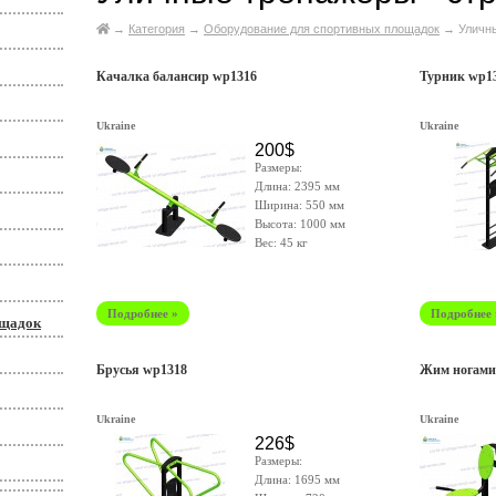
→
Категория
→
Оборудование для спортивных площадок
→
Уличн
Качалка балансир wp1316
Турник wp1
Ukraine
Ukraine
200$
Размеры:
Длина: 2395 мм
Ширина: 550 мм
Высота: 1000 мм
Вес: 45 кг
Подробнее »
Подробнее 
ощадок
Брусья wp1318
Жим ногами
Ukraine
Ukraine
226$
Размеры:
Длина: 1695 мм