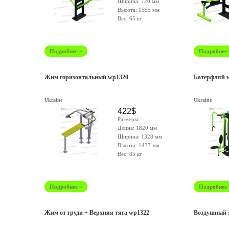
Ширина: 720 мм
Высота: 1555 мм
Вес: 65 кг
Подробнее »
Подробнее 
Жим горизонтальный wp1320
Батерфляй 
Ukraine
Ukraine
422$
Размеры:
Длина: 1820 мм
Ширина: 1328 мм
Высота: 1437 мм
Вес: 85 кг
Подробнее »
Подробнее 
Жим от груди + Верхняя тяга wp1322
Воздушный х