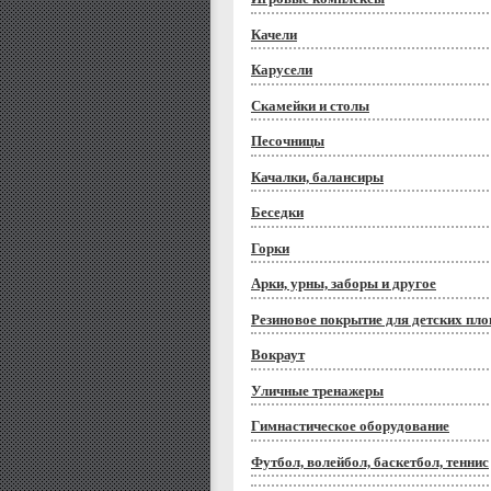
Качели
Карусели
Скамейки и столы
Песочницы
Качалки, балансиры
Беседки
Горки
Арки, урны, заборы и другое
Резиновое покрытие для детских пл
Вокраут
Уличные тренажеры
Гимнастическое оборудование
Футбол, волейбол, баскетбол, теннис