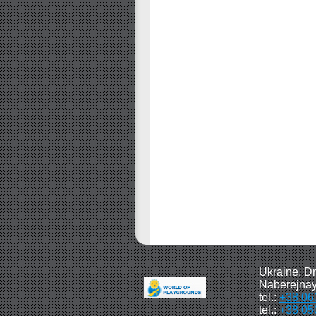
Ukraine, D
Naberejnay
tel.:
+38 06
tel.:
+38 05